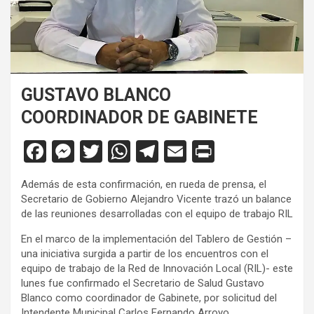
GUSTAVO BLANCO
COORDINADOR DE GABINETE
F
M
T
W
T
E
Pr
a
es
wi
h
el
m
in
Además de esta confirmación, en rueda de prensa, el
ce
se
tt
at
e
ail
tF
Secretario de Gobierno Alejandro Vicente trazó un balance
b
n
er
s
gr
ri
de las reuniones desarrolladas con el equipo de trabajo RIL
o
g
A
a
e
En el marco de la implementación del Tablero de Gestión –
una iniciativa surgida a partir de los encuentros con el
o
er
p
m
n
equipo de trabajo de la Red de Innovación Local (RIL)- este
k
p
dl
lunes fue confirmado el Secretario de Salud Gustavo
Blanco como coordinador de Gabinete, por solicitud del
y
Intendente Municipal Carlos Fernando Arroyo.