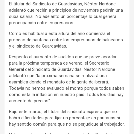
El titular del Sindicato de Guardavidas, Néstor Nardone
ce
se
tt
at
e
ail
tF
adelantó que recién a principios de noviembre pedirán una
b
n
er
s
gr
ri
suba salarial. No adelantó un porcentaje lo cual genera
preocupación entre empresarios.
o
g
A
a
e
Como es habitual a esta altura del año comienza el
o
er
p
m
n
proceso de paritarias entre los empresarios de balnearios
k
p
dl
y el sindicato de Guardavidas.
y
Respecto al aumento de sueldos que se prevé acordar
para la próxima temporada de verano, el Secretario
General del Sindicato de Guardavidas, Néstor Nardone
adelantó que “la próxima semana se realizará una
asamblea donde el mandato de la gente deliberará.
Todavía no hemos evaluado el monto porque todos saben
como esta la inflación en nuestro país. Todos los días hay
aumento de precios”.
Bajo este marco, el titular del sindicato expresó que no
habrá dificultades para fijar un porcentaje en paritarias si
hay sentido común para que no se perjudique al trabajador.