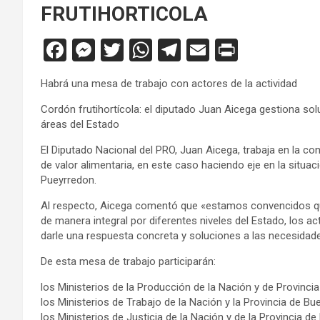
FRUTIHORTICOLA
F
M
T
W
T
E
Pr
a
es
wi
h
el
m
in
Habrá una mesa de trabajo con actores de la actividad
ce
se
tt
at
e
ail
tF
Cordón frutihortícola: el diputado Juan Aicega gestiona sol
b
n
er
s
gr
ri
áreas del Estado
o
g
A
a
e
El Diputado Nacional del PRO, Juan Aicega, trabaja en la c
o
er
p
m
n
de valor alimentaria, en este caso haciendo eje en la situac
Pueyrredon.
k
p
dl
y
Al respecto, Aicega comentó que «estamos convencidos que
de manera integral por diferentes niveles del Estado, los ac
darle una respuesta concreta y soluciones a las necesidad
De esta mesa de trabajo participarán:
los Ministerios de la Producción de la Nación y de Provinci
los Ministerios de Trabajo de la Nación y la Provincia de Bu
los Ministerios de Justicia de la Nación y de la Provincia d