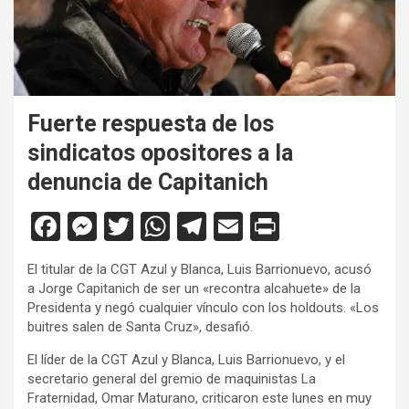
Fuerte respuesta de los
sindicatos opositores a la
denuncia de Capitanich
F
M
T
W
T
E
Pr
a
es
wi
h
el
m
in
El titular de la CGT Azul y Blanca, Luis Barrionuevo, acusó
ce
se
tt
at
e
ail
tF
a Jorge Capitanich de ser un «recontra alcahuete» de la
b
n
er
s
gr
ri
Presidenta y negó cualquier vínculo con los holdouts. «Los
buitres salen de Santa Cruz», desafió.
o
g
A
a
e
El líder de la CGT Azul y Blanca, Luis Barrionuevo, y el
o
er
p
m
n
secretario general del gremio de maquinistas La
k
p
dl
Fraternidad, Omar Maturano, criticaron este lunes en muy