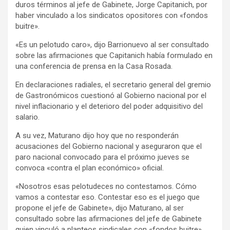
duros términos al jefe de Gabinete, Jorge Capitanich, por
y
haber vinculado a los sindicatos opositores con «fondos
buitre».
«Es un pelotudo caro», dijo Barrionuevo al ser consultado
sobre las afirmaciones que Capitanich había formulado en
una conferencia de prensa en la Casa Rosada.
En declaraciones radiales, el secretario general del gremio
de Gastronómicos cuestionó al Gobierno nacional por el
nivel inflacionario y el deterioro del poder adquisitivo del
salario.
A su vez, Maturano dijo hoy que no responderán
acusaciones del Gobierno nacional y aseguraron que el
paro nacional convocado para el próximo jueves se
convoca «contra el plan económico» oficial.
«Nosotros esas pelotudeces no contestamos. Cómo
vamos a contestar eso. Contestar eso es el juego que
propone el jefe de Gabinete», dijo Maturano, al ser
consultado sobre las afirmaciones del jefe de Gabinete
quien vinculó a planteos sindicales con «fondos buitre».