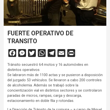
FUERTE OPERATIVO DE
TRANSITO
F
M
T
W
T
E
Pr
a
es
wi
h
el
m
in
Tránsito secuestró 64 motos y 16 automóviles en
ce
se
tt
at
e
ail
tF
distintos operativos
b
n
er
s
gr
ri
Se labraron más de 1100 actas y se pusieron a disposición
del juzgado 53 vehículos. Se llevaron a cabo 200 controles
o
g
A
a
e
de alcoholemia. Además se trabajó sobre la
o
er
p
m
n
concientización vial en distintos sectores y se controlaron
paradas de micros, rampas, carga y descarga,
k
p
dl
estacionamiento en doble fila y rotondas.
y
La Dirección de Tránsito de la comuna – a cargo de Miguel