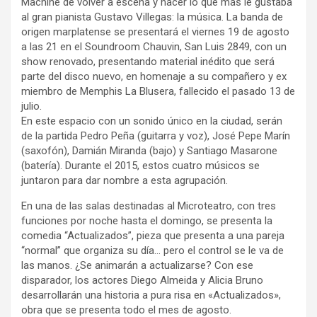
Machine de volver a escena y hacer lo que más le gustaba
y
al gran pianista Gustavo Villegas: la música. La banda de
origen marplatense se presentará el viernes 19 de agosto
a las 21 en el Soundroom Chauvin, San Luis 2849, con un
show renovado, presentando material inédito que será
parte del disco nuevo, en homenaje a su compañero y ex
miembro de Memphis La Blusera, fallecido el pasado 13 de
julio.
En este espacio con un sonido único en la ciudad, serán
de la partida Pedro Peña (guitarra y voz), José Pepe Marín
(saxofón), Damián Miranda (bajo) y Santiago Masarone
(batería). Durante el 2015, estos cuatro músicos se
juntaron para dar nombre a esta agrupación.
En una de las salas destinadas al Microteatro, con tres
funciones por noche hasta el domingo, se presenta la
comedia “Actualizados”, pieza que presenta a una pareja
“normal” que organiza su día… pero el control se le va de
las manos. ¿Se animarán a actualizarse? Con ese
disparador, los actores Diego Almeida y Alicia Bruno
desarrollarán una historia a pura risa en «Actualizados»,
obra que se presenta todo el mes de agosto.