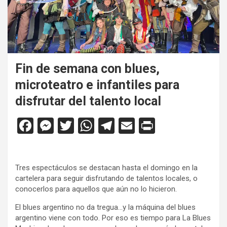
Fin de semana con blues,
microteatro e infantiles para
disfrutar del talento local
F
M
T
W
T
E
Pr
a
es
wi
h
el
m
in
ce
se
tt
at
e
ail
tF
Tres espectáculos se destacan hasta el domingo en la
b
n
er
s
gr
ri
cartelera para seguir disfrutando de talentos locales, o
o
g
A
a
e
conocerlos para aquellos que aún no lo hicieron.
o
er
p
m
n
El blues argentino no da tregua…y la máquina del blues
argentino viene con todo. Por eso es tiempo para La Blues
k
p
dl