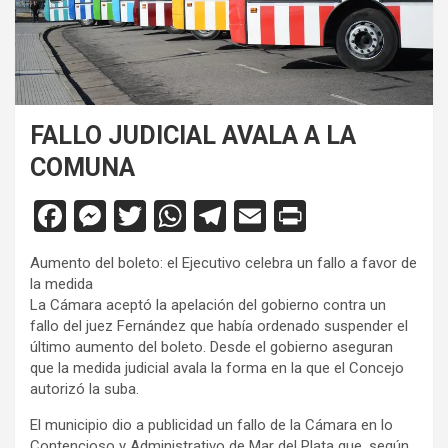
FALLO JUDICIAL AVALA A LA
COMUNA
F
M
T
W
T
E
Pr
a
es
wi
h
el
m
in
Aumento del boleto: el Ejecutivo celebra un fallo a favor de
ce
se
tt
at
e
ail
tF
la medida
b
n
er
s
gr
ri
La Cámara aceptó la apelación del gobierno contra un
fallo del juez Fernández que había ordenado suspender el
o
g
A
a
e
último aumento del boleto. Desde el gobierno aseguran
o
er
p
m
n
que la medida judicial avala la forma en la que el Concejo
autorizó la suba.
k
p
dl
El municipio dio a publicidad un fallo de la Cámara en lo
y
Contencioso y Administrativo de Mar del Plata que, según