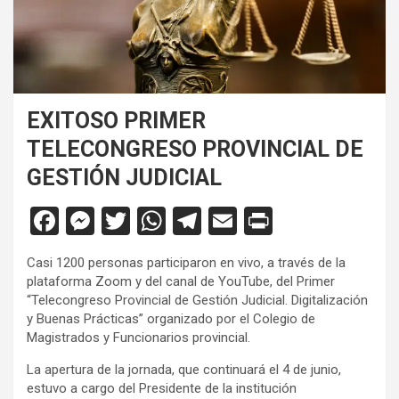
EXITOSO PRIMER
TELECONGRESO PROVINCIAL DE
GESTIÓN JUDICIAL
F
M
T
W
T
E
Pr
a
es
wi
h
el
m
in
Casi 1200 personas participaron en vivo, a través de la
ce
se
tt
at
e
ail
tF
plataforma Zoom y del canal de YouTube, del Primer
b
n
er
s
gr
ri
“Telecongreso Provincial de Gestión Judicial. Digitalización
y Buenas Prácticas” organizado por el Colegio de
o
g
A
a
e
Magistrados y Funcionarios provincial.
o
er
p
m
n
La apertura de la jornada, que continuará el 4 de junio,
k
p
dl
estuvo a cargo del Presidente de la institución