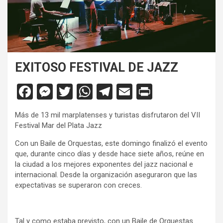
EXITOSO FESTIVAL DE JAZZ
F
M
T
W
T
E
Pr
a
es
wi
h
el
m
in
Más de 13 mil marplatenses y turistas disfrutaron del VII
ce
se
tt
at
e
ail
tF
Festival Mar del Plata Jazz
b
n
er
s
gr
ri
Con un Baile de Orquestas, este domingo finalizó el evento
o
g
A
a
e
que, durante cinco días y desde hace siete años, reúne en
la ciudad a los mejores exponentes del jazz nacional e
o
er
p
m
n
internacional. Desde la organización aseguraron que las
k
p
dl
expectativas se superaron con creces.
y
Tal y como estaba previsto, con un Baile de Orquestas