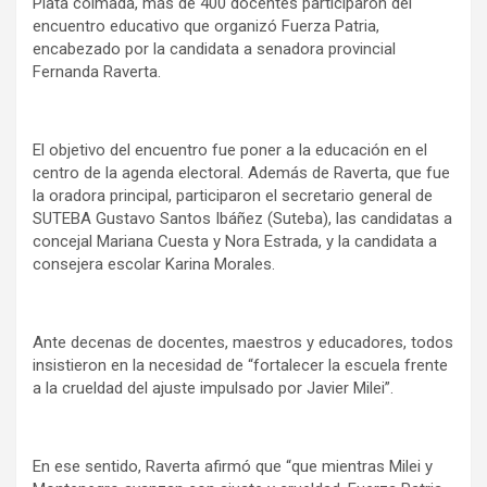
Plata colmada, más de 400 docentes participaron del
y
encuentro educativo que organizó Fuerza Patria,
encabezado por la candidata a senadora provincial
Fernanda Raverta.
El objetivo del encuentro fue poner a la educación en el
centro de la agenda electoral. Además de Raverta, que fue
la oradora principal, participaron el secretario general de
SUTEBA Gustavo Santos Ibáñez (Suteba), las candidatas a
concejal Mariana Cuesta y Nora Estrada, y la candidata a
consejera escolar Karina Morales.
Ante decenas de docentes, maestros y educadores, todos
insistieron en la necesidad de “fortalecer la escuela frente
a la crueldad del ajuste impulsado por Javier Milei”.
En ese sentido, Raverta afirmó que “que mientras Milei y