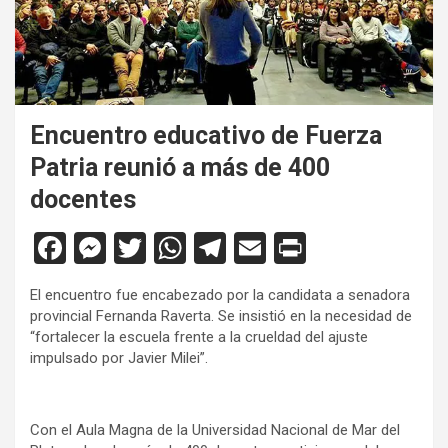
Encuentro educativo de Fuerza
Patria reunió a más de 400
docentes
F
M
T
W
T
E
Pr
a
es
wi
h
el
m
in
El encuentro fue encabezado por la candidata a senadora
ce
se
tt
at
e
ail
tF
provincial Fernanda Raverta. Se insistió en la necesidad de
b
n
er
s
gr
ri
“fortalecer la escuela frente a la crueldad del ajuste
impulsado por Javier Milei”.
o
g
A
a
e
o
er
p
m
n
Con el Aula Magna de la Universidad Nacional de Mar del
k
p
dl