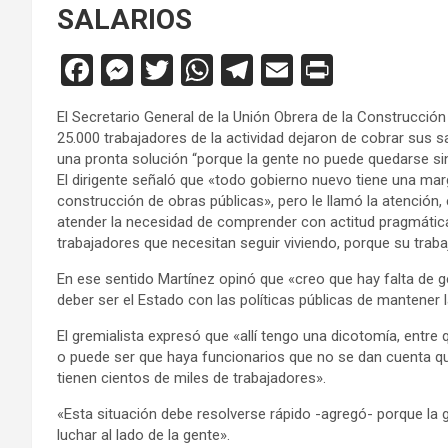
SALARIOS
F
M
T
W
T
E
Pr
a
es
wi
h
el
m
in
El Secretario General de la Unión Obrera de la Construcció
ce
se
tt
at
e
ail
tF
25.000 trabajadores de la actividad dejaron de cobrar sus 
b
n
er
s
gr
ri
una pronta solución “porque la gente no puede quedarse sin 
El dirigente señaló que «todo gobierno nuevo tiene una mar
o
g
A
a
e
construcción de obras públicas», pero le llamó la atención, e
o
er
p
m
n
atender la necesidad de comprender con actitud pragmática
trabajadores que necesitan seguir viviendo, porque su traba
k
p
dl
En ese sentido Martínez opinó que «creo que hay falta de g
y
deber ser el Estado con las políticas públicas de mantener la
El gremialista expresó que «allí tengo una dicotomía, entr
o puede ser que haya funcionarios que no se dan cuenta qu
tienen cientos de miles de trabajadores».
«Esta situación debe resolverse rápido -agregó- porque la
luchar al lado de la gente».