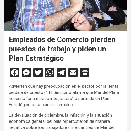
Empleados de Comercio pierden
puestos de trabajo y piden un
Plan Estratégico
F
M
T
W
T
E
Pr
a
es
wi
h
el
m
in
Advierten que hay preocupación en el sector por la “lenta
ce
se
tt
at
e
ail
tF
pérdida de puestos”. El Sindicato afirma que Mar del Plata
b
n
er
s
gr
ri
necesita “una mirada integradora” a partir de un Plan
Estratégico para cuidar el empleo.
o
g
A
a
e
La devaluación de diciembre, la inflación y la situación
o
er
p
m
n
económica general del país repercutieron de manera
k
p
dl
negativa sobre los trabajadores mercantiles de Mar del