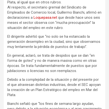
Plata, al igual que en otros rubros.
y
Al respecto, el secretario gremial del Sindicato de
Empleados de Comercio local, Guillermo Bianchi, afirmó en
declaraciones a
Loquepasa.net
que desde hace unos seis
meses el sector observa con “mucha preocupación” la
situación del empleo en este rubro.
El dirigente advirtió que “no solo se ha estancado la
generación desempleo en la ciudad, sino que observamos
muy lentamente la pérdida de puestos de trabajo”.
En general, aclaró, se trata de despidos que se dan “en
forma de goteo” y no de manera masiva como en otras
épocas. Se trata fundamentalmente de puestos que por
jubilaciones o licencias no son reemplazos.
Debido a la complejidad de la situación y del presente por
el que atraviesan distintas industrias, desde el SEC apoyan
la creación de un Plan Estratégico del empleo en Mar del
Plata.
Bianchi señaló que “los fines de semana largo ayudan,
pero debido a la situación económica y al gran crecimiento