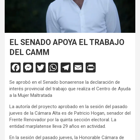
EL SENADO APOYA EL TRABAJO
DEL CAMM
F
M
T
W
T
E
Pr
a
es
wi
h
el
m
in
Se aprobó en el Senado bonaerense la declaración de
ce
se
tt
at
e
ail
tF
interés provincial del trabajo que realiza el Centro de Ayuda
b
n
er
s
gr
ri
a la Mujer Maltratada
o
g
A
a
e
La autoría del proyecto aprobado en la sesión del pasado
jueves de la Cámara Alta es de Patricio Hogan, senador del
o
er
p
m
n
Frente Renovador por la quinta sección electoral. La
k
p
dl
entidad marplatense lleva 29 años en actividad.
y
En la sesión del pasado jueves, la Honorable Cámara de