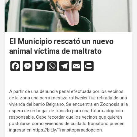
El Municipio rescató un nuevo
animal víctima de maltrato
F
M
T
W
T
E
Pr
a
es
wi
h
el
m
in
ce
se
tt
at
e
ail
tF
A partir de una denuncia penal efectuada por los vecinos
b
n
er
s
gr
ri
de la zona una perra mestiza rottweiler fue retirada de una
o
g
A
a
e
vivienda del barrio Belgrano. Se encuentra en Zoonosis a la
espera de un hogar de tránsito para una futura adopción
o
er
p
m
n
responsable. Cabe recordar que los vecinos que quieran
k
p
dl
postularse como viviendas de cuidado transitorio pueden
ingresar en https://bit.ly/Transitoparaadopcion.
y