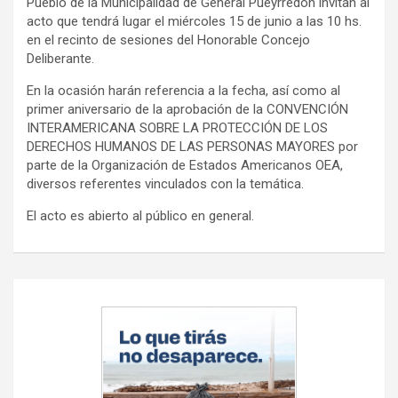
Pueblo de la Municipalidad de General Pueyrredon invitan al
y
acto que tendrá lugar el miércoles 15 de junio a las 10 hs.
en el recinto de sesiones del Honorable Concejo
Deliberante.
En la ocasión harán referencia a la fecha, así como al
primer aniversario de la aprobación de la CONVENCIÓN
INTERAMERICANA SOBRE LA PROTECCIÓN DE LOS
DERECHOS HUMANOS DE LAS PERSONAS MAYORES por
parte de la Organización de Estados Americanos OEA,
diversos referentes vinculados con la temática.
El acto es abierto al público en general.
Navegación
de
entradas