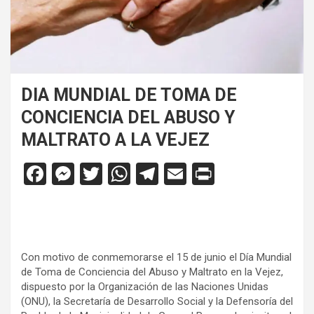
DIA MUNDIAL DE TOMA DE
CONCIENCIA DEL ABUSO Y
MALTRATO A LA VEJEZ
F
M
T
W
T
E
Pr
a
es
wi
h
el
m
in
ce
se
tt
at
e
ail
tF
b
n
er
s
gr
ri
o
g
A
a
e
Con motivo de conmemorarse el 15 de junio el Día Mundial
de Toma de Conciencia del Abuso y Maltrato en la Vejez,
o
er
p
m
n
dispuesto por la Organización de las Naciones Unidas
(ONU), la Secretaría de Desarrollo Social y la Defensoría del
k
p
dl