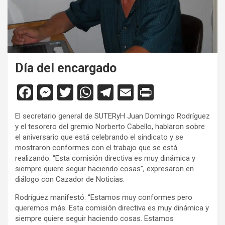
Día del encargado
F
M
T
W
T
E
Pr
a
es
wi
h
el
m
in
El secretario general de SUTERyH Juan Domingo Rodríguez
ce
se
tt
at
e
ail
tF
y el tesorero del gremio Norberto Cabello, hablaron sobre
b
n
er
s
gr
ri
el aniversario que está celebrando el sindicato y se
mostraron conformes con el trabajo que se está
o
g
A
a
e
realizando. “Esta comisión directiva es muy dinámica y
o
er
p
m
n
siempre quiere seguir haciendo cosas”, expresaron en
diálogo con Cazador de Noticias.
k
p
dl
Rodríguez manifestó: “Estamos muy conformes pero
y
queremos más. Esta comisión directiva es muy dinámica y
siempre quiere seguir haciendo cosas. Estamos