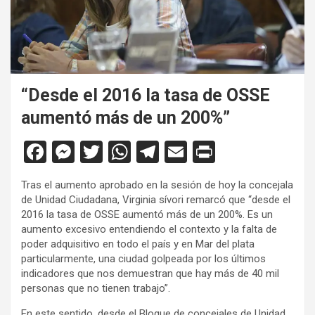
“Desde el 2016 la tasa de OSSE
aumentó más de un 200%”
F
M
T
W
T
E
Pr
a
es
wi
h
el
m
in
Tras el aumento aprobado en la sesión de hoy la concejala
ce
se
tt
at
e
ail
tF
de Unidad Ciudadana, Virginia sívori remarcó que “desde el
b
n
er
s
gr
ri
2016 la tasa de OSSE aumentó más de un 200%. Es un
aumento excesivo entendiendo el contexto y la falta de
o
g
A
a
e
poder adquisitivo en todo el país y en Mar del plata
o
er
p
m
n
particularmente, una ciudad golpeada por los últimos
indicadores que nos demuestran que hay más de 40 mil
k
p
dl
personas que no tienen trabajo”.
y
En este sentido, desde el Bloque de concejales de Unidad