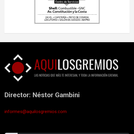
Director: Néstor Gambini
informes@aquilosgremios.com