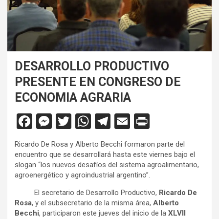
DESARROLLO PRODUCTIVO
PRESENTE EN CONGRESO DE
ECONOMIA AGRARIA
F
M
T
W
T
E
Pr
a
es
wi
h
el
m
in
Ricardo De Rosa y Alberto Becchi formaron parte del
ce
se
tt
at
e
ail
tF
encuentro que se desarrollará hasta este viernes bajo el
b
n
er
s
gr
ri
slogan “los nuevos desafíos del sistema agroalimentario,
agroenergético y agroindustrial argentino”.
o
g
A
a
e
El secretario de Desarrollo Productivo,
Ricardo De
o
er
p
m
n
Rosa
, y el subsecretario de la misma área,
Alberto
k
p
dl
Becchi
, participaron este jueves del inicio de la
XLVII