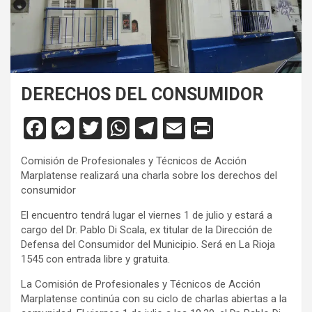
DERECHOS DEL CONSUMIDOR
F
M
T
W
T
E
Pr
a
es
wi
h
el
m
in
Comisión de Profesionales y Técnicos de Acción
ce
se
tt
at
e
ail
tF
Marplatense realizará una charla sobre los derechos del
b
n
er
s
gr
ri
consumidor
o
g
A
a
e
El encuentro tendrá lugar el viernes 1 de julio y estará a
cargo del Dr. Pablo Di Scala, ex titular de la Dirección de
o
er
p
m
n
Defensa del Consumidor del Municipio. Será en La Rioja
k
p
dl
1545 con entrada libre y gratuita.
y
La Comisión de Profesionales y Técnicos de Acción
Marplatense continúa con su ciclo de charlas abiertas a la