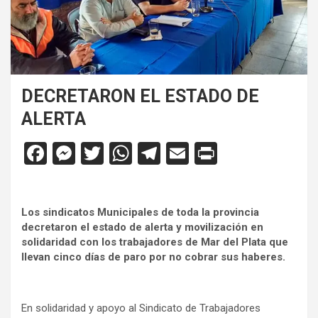
DECRETARON EL ESTADO DE
ALERTA
F
M
T
W
T
E
Pr
a
es
wi
h
el
m
in
ce
se
tt
at
e
ail
tF
Los sindicatos Municipales de toda la provincia
b
n
er
s
gr
ri
decretaron el estado de alerta y movilización en
o
g
A
a
e
solidaridad con los trabajadores de Mar del Plata que
llevan cinco días de paro por no cobrar sus haberes.
o
er
p
m
n
k
p
dl
y
En solidaridad y apoyo al Sindicato de Trabajadores