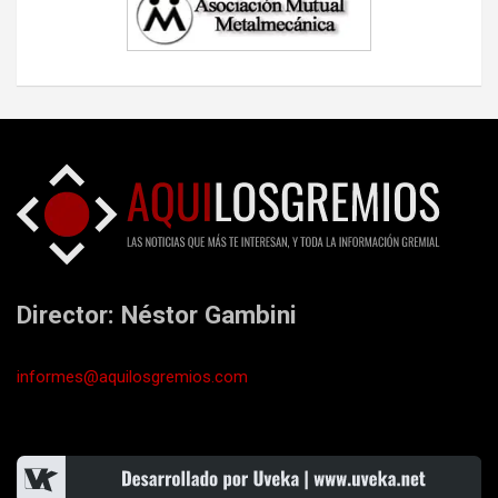
Director: Néstor Gambini
informes@aquilosgremios.com