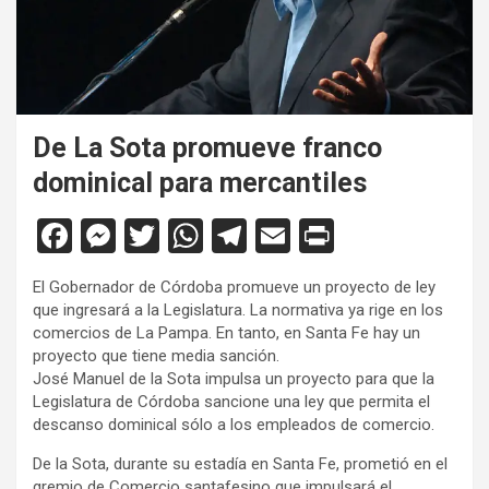
De La Sota promueve franco
dominical para mercantiles
F
M
T
W
T
E
Pr
a
es
wi
h
el
m
in
El Gobernador de Córdoba promueve un proyecto de ley
ce
se
tt
at
e
ail
tF
que ingresará a la Legislatura. La normativa ya rige en los
b
n
er
s
gr
ri
comercios de La Pampa. En tanto, en Santa Fe hay un
proyecto que tiene media sanción.
o
g
A
a
e
José Manuel de la Sota impulsa un proyecto para que la
o
er
p
m
n
Legislatura de Córdoba sancione una ley que permita el
descanso dominical sólo a los empleados de comercio.
k
p
dl
De la Sota, durante su estadía en Santa Fe, prometió en el
y
gremio de Comercio santafesino que impulsará el