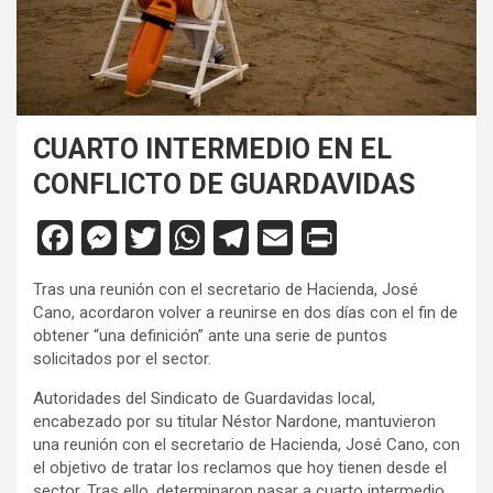
CUARTO INTERMEDIO EN EL
CONFLICTO DE GUARDAVIDAS
F
M
T
W
T
E
Pr
a
es
wi
h
el
m
in
Tras una reunión con el secretario de Hacienda, José
ce
se
tt
at
e
ail
tF
Cano, acordaron volver a reunirse en dos días con el fin de
b
n
er
s
gr
ri
obtener “una definición” ante una serie de puntos
solicitados por el sector.
o
g
A
a
e
Autoridades del Sindicato de Guardavidas local,
o
er
p
m
n
encabezado por su titular Néstor Nardone, mantuvieron
k
p
dl
una reunión con el secretario de Hacienda, José Cano, con
el objetivo de tratar los reclamos que hoy tienen desde el
y
sector. Tras ello, determinaron pasar a cuarto intermedio