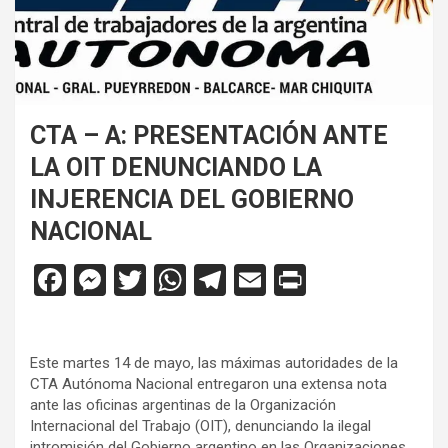
CTA – A: PRESENTACIÓN ANTE
LA OIT DENUNCIANDO LA
INJERENCIA DEL GOBIERNO
NACIONAL
F
M
T
W
T
E
Pr
a
es
wi
h
el
m
in
ce
se
tt
at
e
ail
tF
Este martes 14 de mayo, las máximas autoridades de la
b
n
er
s
gr
ri
CTA Autónoma Nacional entregaron una extensa nota
o
g
A
a
e
ante las oficinas argentinas de la Organización
Internacional del Trabajo (OIT), denunciando la ilegal
o
er
p
m
n
intromisión del Gobierno argentino en las Organizaciones