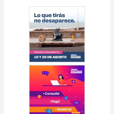
Navegación
de
entradas