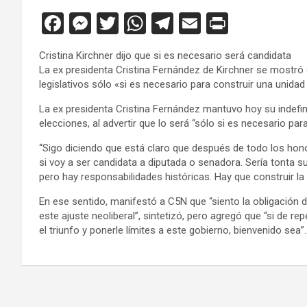
F
M
T
W
T
E
Pr
a
es
wi
h
el
m
in
Cristina Kirchner dijo que si es necesario será candidata
ce
se
tt
at
e
ail
tF
La ex presidenta Cristina Fernández de Kirchner se mostró
b
n
er
s
gr
ri
legislativos sólo «si es necesario para construir una unida
o
g
A
a
e
La ex presidenta Cristina Fernández mantuvo hoy su indefin
elecciones, al advertir que lo será “sólo si es necesario par
o
er
p
m
n
“Sigo diciendo que está claro que después de todo los hono
k
p
dl
si voy a ser candidata a diputada o senadora. Sería tonta 
y
pero hay responsabilidades históricas. Hay que construir la u
En ese sentido, manifestó a C5N que “siento la obligación d
este ajuste neoliberal”, sintetizó, pero agregó que “si de r
el triunfo y ponerle límites a este gobierno, bienvenido sea”.
Navegación