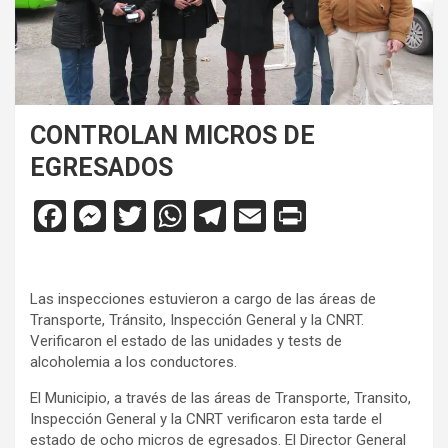
CONTROLAN MICROS DE
EGRESADOS
F
M
T
W
T
E
Pr
a
es
wi
h
el
m
in
ce
se
tt
at
e
ail
tF
Las inspecciones estuvieron a cargo de las áreas de
b
n
er
s
gr
ri
Transporte, Tránsito, Inspección General y la CNRT.
o
g
A
a
e
Verificaron el estado de las unidades y tests de
alcoholemia a los conductores.
o
er
p
m
n
El Municipio, a través de las áreas de Transporte, Transito,
k
p
dl
Inspección General y la CNRT verificaron esta tarde el
y
estado de ocho micros de egresados. El Director General