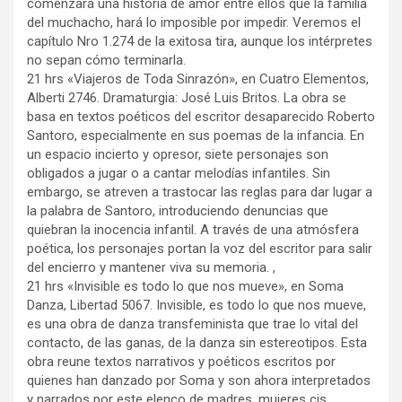
comenzará una historia de amor entre ellos que la familia
del muchacho, hará lo imposible por impedir. Veremos el
capítulo Nro 1.274 de la exitosa tira, aunque los intérpretes
no sepan cómo terminarla.
21 hrs «Viajeros de Toda Sinrazón», en Cuatro Elementos,
Alberti 2746. Dramaturgia: José Luis Britos. La obra se
basa en textos poéticos del escritor desaparecido Roberto
Santoro, especialmente en sus poemas de la infancia. En
un espacio incierto y opresor, siete personajes son
obligados a jugar o a cantar melodías infantiles. Sin
embargo, se atreven a trastocar las reglas para dar lugar a
la palabra de Santoro, introduciendo denuncias que
quiebran la inocencia infantil. A través de una atmósfera
poética, los personajes portan la voz del escritor para salir
del encierro y mantener viva su memoria. ,
21 hrs «Invisible es todo lo que nos mueve», en Soma
Danza, Libertad 5067. Invisible, es todo lo que nos mueve,
es una obra de danza transfeminista que trae lo vital del
contacto, de las ganas, de la danza sin estereotipos. Esta
obra reune textos narrativos y poéticos escritos por
quienes han danzado por Soma y son ahora interpretados
y narrados por este elenco de madres, mujeres cis,