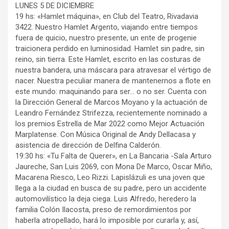
LUNES 5 DE DICIEMBRE
19 hs: «Hamlet máquina», en Club del Teatro, Rivadavia
3422. Nuestro Hamlet Argento, viajando entre tiempos
fuera de quicio, nuestro presente, un ente de progenie
traicionera perdido en luminosidad. Hamlet sin padre, sin
reino, sin tierra. Este Hamlet, escrito en las costuras de
nuestra bandera, una máscara para atravesar el vértigo de
nacer. Nuestra peculiar manera de mantenernos a flote en
este mundo: maquinando para ser… o no ser. Cuenta con
la Dirección General de Marcos Moyano y la actuación de
Leandro Fernández Strifezza, recientemente nominado a
los premios Estrella de Mar 2022 como Mejor Actuación
Marplatense. Con Música Original de Andy Dellacasa y
asistencia de dirección de Delfina Calderón.
19:30 hs: «Tu Falta de Querer», en La Bancaria -Sala Arturo
Jaureche, San Luis 2069, con Mona De Marco, Oscar Miño,
Macarena Riesco, Leo Rizzi. Lapislázuli es una joven que
llega a la ciudad en busca de su padre, pero un accidente
automovilístico la deja ciega. Luis Alfredo, heredero la
familia Colón Ilacosta, preso de remordimientos por
haberla atropellado, hará lo imposible por curarla y, así,