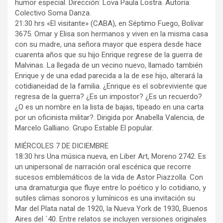
humor especial. Dirección: Lova Paula Lostra. Autoría:
Colectivo Soma Danza.
21:30 hrs «El visitante» (CABA), en Séptimo Fuego, Bolívar
3675. Omar y Elisa son hermanos y viven en la misma casa
con su madre, una señora mayor que espera desde hace
cuarenta años que su hijo Enrique regrese de la guerra de
Malvinas. La llegada de un vecino nuevo, llamado también
Enrique y de una edad parecida a la de ese hijo, alterará la
cotidianeidad de la familia. ¿Enrique es el sobreviviente que
regresa de la guerra? ¿Es un impostor? ¿Es un recuerdo?
¿O es un nombre en la lista de bajas, tipeado en una carta
por un oficinista militar?. Dirigida por Anabella Valencia, de
Marcelo Galliano. Grupo Estable El popular.
MIÉRCOLES 7 DE DICIEMBRE
18:30 hrs Una música nueva, en Liber Art, Moreno 2742. Es
un unipersonal de narración oral escénica que recorre
sucesos emblemáticos de la vida de Astor Piazzolla. Con
una dramaturgia que fluye entre lo poético y lo cotidiano, y
sutiles climas sonoros y lumínicos es una invitación su
Mar del Plata natal de 1920, la Nueva York de 1930, Buenos
Aires del ´40. Entre relatos se incluyen versiones originales