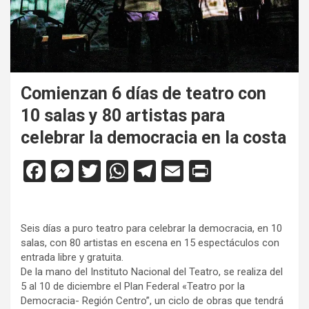
Comienzan 6 días de teatro con
10 salas y 80 artistas para
celebrar la democracia en la costa
F
M
T
W
T
E
Pr
a
es
wi
h
el
m
in
ce
se
tt
at
e
ail
tF
Seis días a puro teatro para celebrar la democracia, en 10
b
n
er
s
gr
ri
salas, con 80 artistas en escena en 15 espectáculos con
o
g
A
a
e
entrada libre y gratuita.
De la mano del Instituto Nacional del Teatro, se realiza del
o
er
p
m
n
5 al 10 de diciembre el Plan Federal «Teatro por la
k
p
dl
Democracia- Región Centro”, un ciclo de obras que tendrá