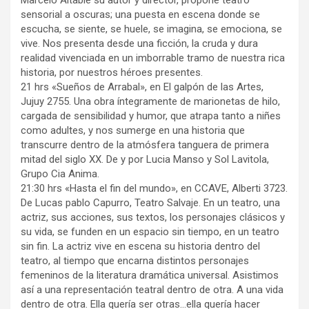
Marcelo Altable su autor y director, propone teatro
sensorial a oscuras; una puesta en escena donde se
escucha, se siente, se huele, se imagina, se emociona, se
vive. Nos presenta desde una ficción, la cruda y dura
realidad vivenciada en un imborrable tramo de nuestra rica
historia, por nuestros héroes presentes.
21 hrs «Sueños de Arrabal», en El galpón de las Artes,
Jujuy 2755. Una obra íntegramente de marionetas de hilo,
cargada de sensibilidad y humor, que atrapa tanto a niñes
como adultes, y nos sumerge en una historia que
transcurre dentro de la atmósfera tanguera de primera
mitad del siglo XX. De y por Lucia Manso y Sol Lavitola,
Grupo Cia Anima.
21:30 hrs «Hasta el fin del mundo», en CCAVE, Alberti 3723.
De Lucas pablo Capurro, Teatro Salvaje. En un teatro, una
actriz, sus acciones, sus textos, los personajes clásicos y
su vida, se funden en un espacio sin tiempo, en un teatro
sin fin. La actriz vive en escena su historia dentro del
teatro, al tiempo que encarna distintos personajes
femeninos de la literatura dramática universal. Asistimos
así a una representación teatral dentro de otra. A una vida
dentro de otra. Ella quería ser otras…ella quería hacer