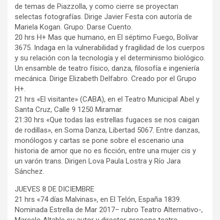
de temas de Piazzolla, y como cierre se proyectan
selectas fotografías. Dirige Javier Festa con autoría de
Mariela Kogan. Grupo: Darse Cuento.
20 hrs H+ Mas que humano, en El séptimo Fuego, Bolívar
3675. Indaga en la vulnerabilidad y fragilidad de los cuerpos
y su relación con la tecnología y el determinismo biológico.
Un ensamble de teatro físico, danza, filosofía e ingeniería
mecánica. Dirige Elizabeth Delfabro. Creado por el Grupo
H+.
21 hrs «El visitante» (CABA), en el Teatro Municipal Abel y
Santa Cruz, Calle 9 1250 Miramar.
21:30 hrs «Que todas las estrellas fugaces se nos caigan
de rodillas», en Soma Danza, Libertad 5067. Entre danzas,
monólogos y cartas se pone sobre el escenario una
historia de amor que no es ficción, entre una mujer cis y
un varón trans. Dirigen Lova Paula Lostra y Río Jara
Sánchez.
JUEVES 8 DE DICIEMBRE
21 hrs «74 días Malvinas», en El Telón, España 1839.
Nominada Estrella de Mar 2017– rubro Teatro Alternativo-,