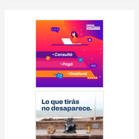
Navegación
de
entradas