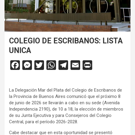
COLEGIO DE ESCRIBANOS: LISTA
UNICA
F
M
T
W
T
E
Pr
a
es
wi
h
el
m
in
ce
se
tt
at
e
ail
tF
La Delegación Mar del Plata del Colegio de Escribanos de
b
n
er
s
gr
ri
la Provincia de Buenos Aires comunicó que el próximo 8
o
g
A
a
e
de junio de 2026 se llevarán a cabo en su sede (Avenida
Independencia 2190), de 10 a 18, la elección de miembros
o
er
p
m
n
de su Junta Ejecutiva y para Consejeros del Colegio
k
p
dl
Central, para el período 2026-2028.
y
Cabe destacar que en esta oportunidad se presentó