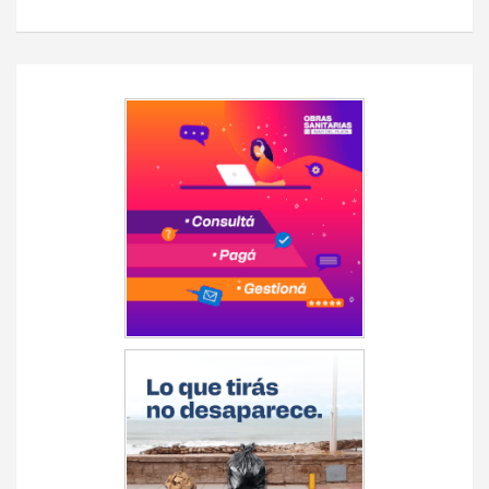
Navegación
de
entradas