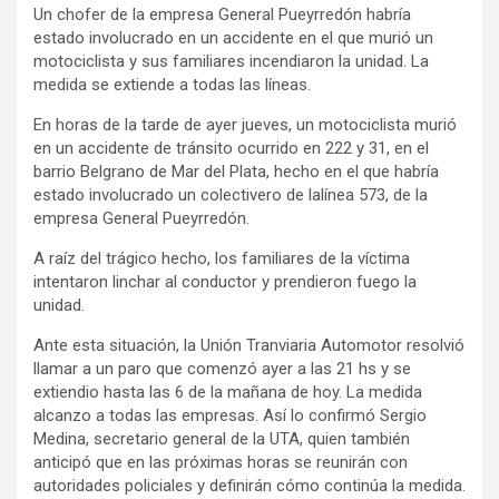
Un chofer de la empresa General Pueyrredón habría
ce
se
tt
at
e
ail
tF
estado involucrado en un accidente en el que murió un
b
n
er
s
gr
ri
motociclista y sus familiares incendiaron la unidad. La
medida se extiende a todas las líneas.
o
g
A
a
e
En horas de la tarde de ayer jueves, un motociclista murió
o
er
p
m
n
en un accidente de tránsito ocurrido en 222 y 31, en el
k
p
dl
barrio Belgrano de Mar del Plata, hecho en el que habría
estado involucrado un colectivero de lalínea 573, de la
y
empresa General Pueyrredón.
A raíz del trágico hecho, los familiares de la víctima
intentaron linchar al conductor y prendieron fuego la
unidad.
Ante esta situación, la Unión Tranviaria Automotor resolvió
llamar a un paro que comenzó ayer a las 21 hs y se
extiendio hasta las 6 de la mañana de hoy. La medida
alcanzo a todas las empresas. Así lo confirmó Sergio
Medina, secretario general de la UTA, quien también
anticipó que en las próximas horas se reunirán con
autoridades policiales y definirán cómo continúa la medida.