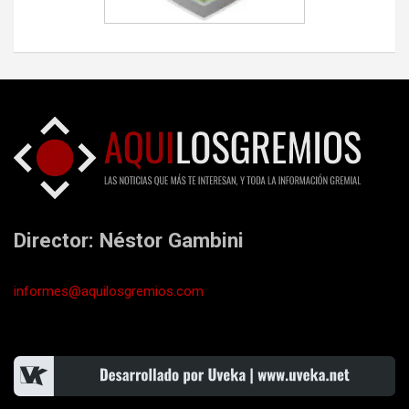
Director: Néstor Gambini
informes@aquilosgremios.com