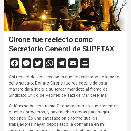
Cirone fue reelecto como
Secretario General de SUPETAX
F
M
T
W
T
E
Pr
a
es
wi
h
el
m
in
Así resultó de las elecciones que se realizaron en la sede
ce
se
tt
at
e
ail
tF
del sindicato. Donato Cirone fue reelecto, y de esta
b
n
er
s
gr
ri
manera dará inicio a su tercer mandato al frente del
Sindicato Único de Peones de Taxi de Mar del Plata.
o
g
A
a
e
Al término del escrutinio Cirone reconoció que «tenemos
o
er
p
m
n
muchos proyectos, y hay muchas cosas para seguir
k
p
dl
haciendo. Es una satisfacción enorme que los
trabajadores hayan depositado la confianza en mi
y
persona, y en mi equipo de gestión», al tiempo que