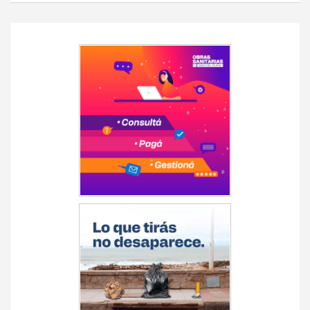
Navegación
de
entradas