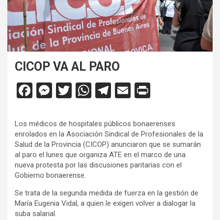
CICOP VA AL PARO
F
M
T
W
T
E
Pr
a
es
wi
h
el
m
in
ce
se
tt
at
e
ail
tF
Los médicos de hospitales públicos bonaerenses
b
n
er
s
gr
ri
enrolados en la Asociación Sindical de Profesionales de la
Salud de la Provincia (CICOP) anunciaron que se sumarán
o
g
A
a
e
al paro el lunes que organiza ATE en el marco de una
o
er
p
m
n
nueva protesta por las discusiones paritarias con el
Gobierno bonaerense.
k
p
dl
Se trata de la segunda medida de fuerza en la gestión de
y
María Eugenia Vidal, a quien le exigen volver a dialogar la
suba salarial.