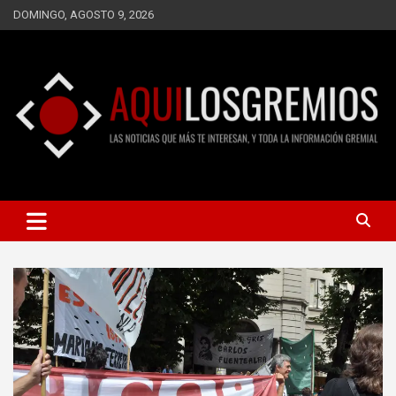
Saltar
DOMINGO, AGOSTO 9, 2026
al
contenido
LAS NOTICIAS QUE MÁS TE INTERESAN, Y TODA LA
AQUÍ LOS GREMIOS
INFORMACIÓN GREMIAL