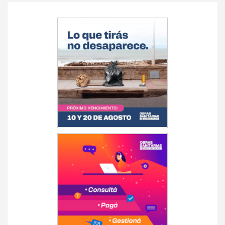
Navegación
de
entradas