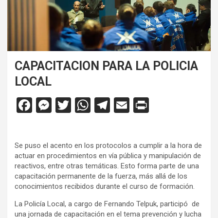
CAPACITACION PARA LA POLICIA
LOCAL
F
M
T
W
T
E
Pr
a
es
wi
h
el
m
in
ce
se
tt
at
e
ail
tF
Se puso el acento en los protocolos a cumplir a la hora de
b
n
er
s
gr
ri
actuar en procedimientos en vía pública y manipulación de
o
g
A
a
e
reactivos, entre otras temáticas. Esto forma parte de una
capacitación permanente de la fuerza, más allá de los
o
er
p
m
n
conocimientos recibidos durante el curso de formación.
k
p
dl
La Policía Local, a cargo de Fernando Telpuk, participó de
y
una jornada de capacitación en el tema prevención y lucha