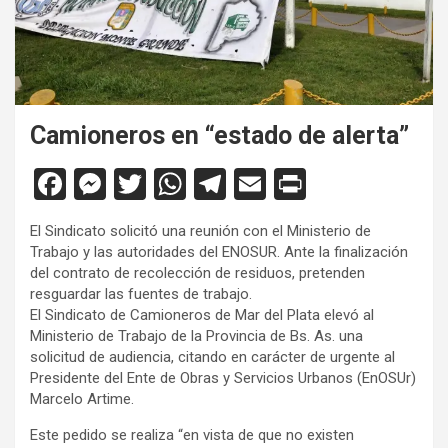
Camioneros en “estado de alerta”
F
M
T
W
T
E
Pr
a
es
wi
h
el
m
in
El Sindicato solicitó una reunión con el Ministerio de
ce
se
tt
at
e
ail
tF
Trabajo y las autoridades del ENOSUR. Ante la finalización
b
n
er
s
gr
ri
del contrato de recolección de residuos, pretenden
resguardar las fuentes de trabajo.
o
g
A
a
e
El Sindicato de Camioneros de Mar del Plata elevó al
o
er
p
m
n
Ministerio de Trabajo de la Provincia de Bs. As. una
solicitud de audiencia, citando en carácter de urgente al
k
p
dl
Presidente del Ente de Obras y Servicios Urbanos (EnOSUr)
y
Marcelo Artime.
Este pedido se realiza “en vista de que no existen