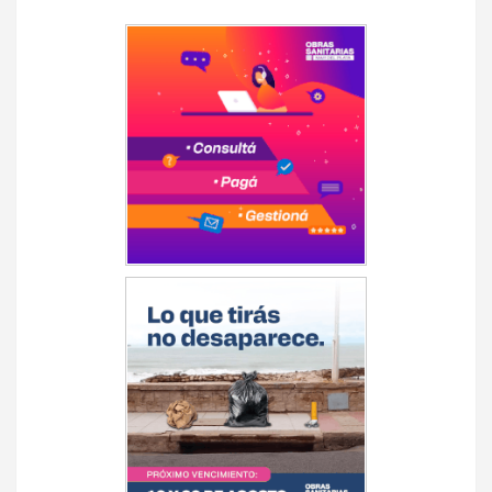
Navegación
de
entradas