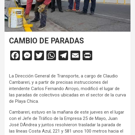
CAMBIO DE PARADAS
F
M
T
W
T
E
Pr
a
es
wi
h
el
m
in
ce
se
tt
at
e
ail
tF
La Dirección General de Transporte, a cargo de Claudio
b
n
er
s
gr
ri
Cambareri, y a partir de precisas instrucciones del
intendente Carlos Fernando Arroyo, modificó el lugar de
o
g
A
a
e
las paradas de colectivos ubicadas en el sector de la curva
o
er
p
m
n
de Playa Chica.
k
p
dl
Cambareri, estuvo en la mañana de este jueves en el lugar
con el Jefe de Tráfico de la Empresa 25 de Mayo, Juan
y
José DÁndrea y juntos resolvieron trasladar la parada de
las líneas Costa Azul, 221 y 581 unos 100 metros hacia el