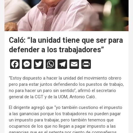
Caló: “la unidad tiene que ser para
defender a los trabajadores”
F
M
T
W
T
E
Pr
a
es
wi
h
el
m
in
“Estoy dispuesto a hacer la unidad del movimiento obrero
ce
se
tt
at
e
ail
tF
pero para estar juntos defendiendo los puestos de trabajo,
b
n
er
s
gr
ri
no para hacer un paro sin sentido”, afirmó el secretario
general de la CGT y de la UOM, Antonio Caló.
o
g
A
a
e
El dirigente agregó que “yo también cuestiono el impuesto
o
er
p
m
n
a las ganancias porque los trabajadores no pueden pagar
k
p
dl
un impuesto para trabajar, pero también tenemos que
ocuparnos de los que no llegan a pagar impuesto a las
y
ganancias que es el setenta por ciento de compañeros