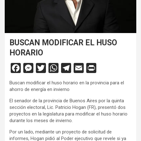
BUSCAN MODIFICAR EL HUSO
HORARIO
F
M
T
W
T
E
Pr
a
es
wi
h
el
m
in
Buscan modificar el huso horario en la provincia para el
ce
se
tt
at
e
ail
tF
ahorro de energía en invierno
b
n
er
s
gr
ri
El senador de la provincia de Buenos Aires por la quinta
o
g
A
a
e
sección electoral, Lic. Patricio Hogan (FR), presentó dos
proyectos en la legislatura para modificar el huso horario
o
er
p
m
n
durante los meses de invierno.
k
p
dl
Por un lado, mediante un proyecto de solicitud de
y
informes, Hogan pidió al Poder ejecutivo que revele si ya