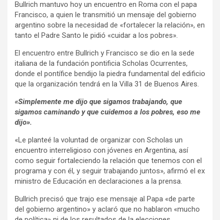
Bullrich mantuvo hoy un encuentro en Roma con el papa
y
Francisco, a quien le transmitió un mensaje del gobierno
argentino sobre la necesidad de «fortalecer la relación», en
tanto el Padre Santo le pidió «cuidar a los pobres».
El encuentro entre Bullrich y Francisco se dio en la sede
italiana de la fundación pontificia Scholas Ocurrentes,
donde el pontífice bendijo la piedra fundamental del edificio
que la organización tendrá en la Villa 31 de Buenos Aires.
«Simplemente me dijo que sigamos trabajando, que
sigamos caminando y que cuidemos a los pobres, eso me
dijo».
«Le planteé la voluntad de organizar con Scholas un
encuentro interreligioso con jóvenes en Argentina, así
como seguir fortaleciendo la relación que tenemos con el
programa y con él, y seguir trabajando juntos», afirmó el ex
ministro de Educación en declaraciones a la prensa.
Bullrich precisó que trajo ese mensaje al Papa «de parte
del gobierno argentino» y aclaró que no hablaron «mucho
de política» ni de los resultados de la elecciones