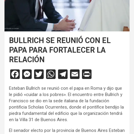
BULLRICH SE REUNIÓ CON EL
PAPA PARA FORTALECER LA
RELACIÓN
F
M
T
W
T
E
Pr
a
es
wi
h
el
m
in
Esteban Bullrich se reunió con el papa en Roma y dijo que
ce
se
tt
at
e
ail
tF
le pidió «cuidar a los pobres». El encuentro entre Bullrich y
b
n
er
s
gr
ri
Francisco se dio en la sede italiana de la fundación
pontificia Scholas Ocurrentes, donde el pontífice bendijo la
o
g
A
a
e
piedra fundamental del edificio que la organización tendrá
o
er
p
m
n
en la Villa 31 de Buenos Aires.
k
p
dl
El senador electo por la provincia de Buenos Aires Esteban