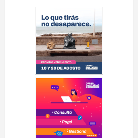
Navegación
de
entradas