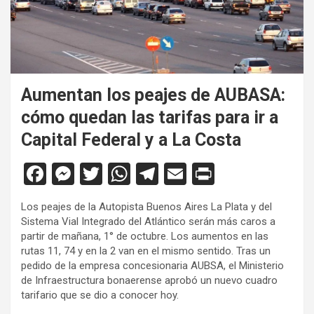
Aumentan los peajes de AUBASA:
cómo quedan las tarifas para ir a
Capital Federal y a La Costa
F
M
T
W
T
E
Pr
a
es
wi
h
el
m
in
Los peajes de la Autopista Buenos Aires La Plata y del
ce
se
tt
at
e
ail
tF
Sistema Vial Integrado del Atlántico serán más caros a
b
n
er
s
gr
ri
partir de mañana, 1° de octubre. Los aumentos en las
rutas 11, 74 y en la 2 van en el mismo sentido. Tras un
o
g
A
a
e
pedido de la empresa concesionaria AUBSA, el Ministerio
o
er
p
m
n
de Infraestructura bonaerense aprobó un nuevo cuadro
tarifario que se dio a conocer hoy.
k
p
dl