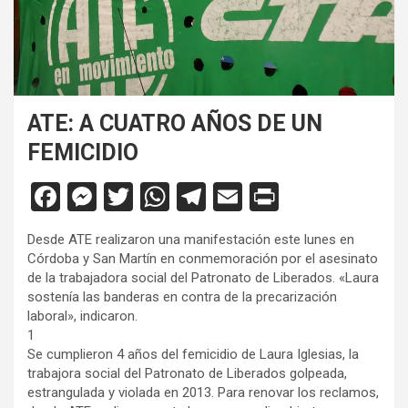
ATE: A CUATRO AÑOS DE UN
FEMICIDIO
F
M
T
W
T
E
Pr
a
es
wi
h
el
m
in
Desde ATE realizaron una manifestación este lunes en
ce
se
tt
at
e
ail
tF
Córdoba y San Martín en conmemoración por el asesinato
b
n
er
s
gr
ri
de la trabajadora social del Patronato de Liberados. «Laura
sostenía las banderas en contra de la precarización
o
g
A
a
e
laboral», indicaron.
o
er
p
m
n
1
Se cumplieron 4 años del femicidio de Laura Iglesias, la
k
p
dl
trabajora social del Patronato de Liberados golpeada,
y
estrangulada y violada en 2013. Para renovar los reclamos,