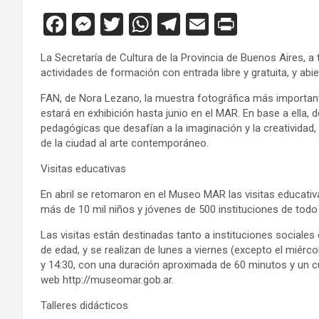
F
M
T
W
T
E
Pr
a
es
wi
h
el
m
in
La Secretaría de Cultura de la Provincia de Buenos Aires, a 
ce
se
tt
at
e
ail
tF
actividades de formación con entrada libre y gratuita, y ab
b
n
er
s
gr
ri
FAN, de Nora Lezano, la muestra fotográfica más important
o
g
A
a
e
estará en exhibición hasta junio en el MAR. En base a ella,
pedagógicas que desafían a la imaginación y la creativida
o
er
p
m
n
de la ciudad al arte contemporáneo.
k
p
dl
Visitas educativas
y
En abril se retomaron en el Museo MAR las visitas educativa
más de 10 mil niños y jóvenes de 500 instituciones de todo 
Las visitas están destinadas tanto a instituciones sociales
de edad, y se realizan de lunes a viernes (excepto el miérco
y 14:30, con una duración aproximada de 60 minutos y un c
web http://museomar.gob.ar.
Talleres didácticos