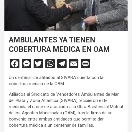
AMBULANTES YA TIENEN
COBERTURA MEDICA EN OAM
F
M
T
W
T
E
Pr
a
es
wi
h
el
m
in
Un centenar de afiliados al SIVARA cuenta con la
ce
se
tt
at
e
ail
tF
cobertura médica de la OAM
b
n
er
s
gr
ri
Afiliados al Sindicato de Vendedores Ambulantes de Mar
o
g
A
a
e
del Plata y Zona Atlántica (SIVARA) recibieron este
mediodía el carné de asociado a la Obra Asistencial Mutual
o
er
p
m
n
de los Agentes Municipales (OAM), tras la firma de un
k
p
dl
convenio entre ambas entidades que permite dar
cobertura médica a un centenar de familias.
y