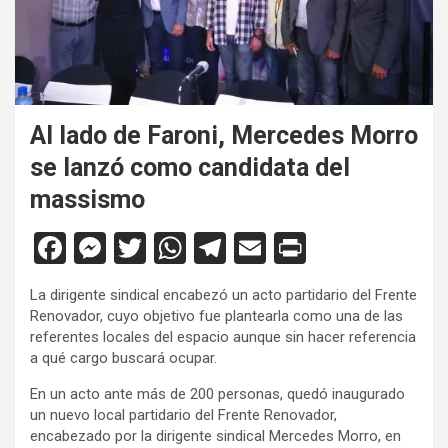
Al lado de Faroni, Mercedes Morro
se lanzó como candidata del
massismo
F
M
T
W
T
E
Pr
a
es
wi
h
el
m
in
La dirigente sindical encabezó un acto partidario del Frente
ce
se
tt
at
e
ail
tF
Renovador, cuyo objetivo fue plantearla como una de las
b
n
er
s
gr
ri
referentes locales del espacio aunque sin hacer referencia
a qué cargo buscará ocupar.
o
g
A
a
e
En un acto ante más de 200 personas, quedó inaugurado
o
er
p
m
n
un nuevo local partidario del Frente Renovador,
k
p
dl
encabezado por la dirigente sindical Mercedes Morro, en