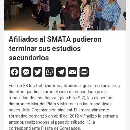
Afiliados al SMATA pudieron
terminar sus estudios
secundarios
F
M
T
W
T
E
Pr
a
es
wi
h
el
m
in
Fueron 38 los trabajadores afiliados al gremio o familiares
ce
se
tt
at
e
ail
tF
directos que finalizaron el ciclo de secundaria por la
b
n
er
s
gr
ri
modalidad de enseñanza ( plan FINES 2); las clases se
dictaron en Mar del Plata y Miramar en las respectivas
o
g
A
a
e
sedes de la Organización sindical. El emprendimiento
o
er
p
m
n
formativo comenzó en abril del 2012 y finalizó la semana
anterior, realizándose el pasado sábado 13 la
k
p
dl
correspondiente Fiesta de Egresados.