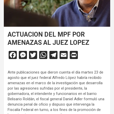
ACTUACION DEL MPF POR
AMENAZAS AL JUEZ LOPEZ
F
M
T
W
T
E
Pr
a
es
wi
h
el
m
in
ce
se
tt
at
e
ail
tF
Ante publicaciones que dieron cuenta el día martes 23 de
b
n
er
s
gr
ri
agosto que el juez federal Alfredo López habría recibido
amenazas en el marco de la investigación que desarrolla
o
g
A
a
e
por las agresiones sufridas por el presidente, la
o
er
p
m
n
gobernadora, el intendente y funcionarios en el barrio
Belisario Roldán, el fiscal general Daniel Adler formuló una
k
p
dl
denuncia penal de oficio y dispuso que intervenga la
y
Fiscalía Federal en turno, a los fines de la promoción de