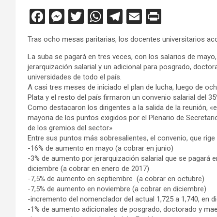
F
M
T
W
T
E
Pr
a
es
wi
h
el
m
in
Tras ocho mesas paritarias, los docentes universitarios 
ce
se
tt
at
e
ail
tF
La suba se pagará en tres veces, con los salarios de mayo
b
n
er
s
gr
ri
jerarquización salarial y un adicional para posgrado, doct
o
g
A
a
e
universidades de todo el país.
A casi tres meses de iniciado el plan de lucha, luego de oc
o
er
p
m
n
Plata y el resto del país firmaron un convenio salarial del 3
k
p
dl
Como destacaron los dirigentes a la salida de la reunión, «
mayoria de los puntos exigidos por el Plenario de Secretar
y
de los gremios del sector».
Entre sus puntos más sobresalientes, el convenio, que rige
-16% de aumento en mayo (a cobrar en junio)
-3% de aumento por jerarquización salarial que se pagará e
diciembre (a cobrar en enero de 2017)
-7,5% de aumento en septiembre (a cobrar en octubre)
-7,5% de aumento en noviembre (a cobrar en diciembre)
-incremento del nomenclador del actual 1,725 a 1,740, en di
-1% de aumento adicionales de posgrado, doctorado y maes