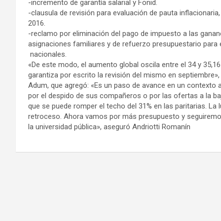
-incremento de garantía salarial y Fonid.
-clausula de revisión para evaluación de pauta inflacionaria
2016.
-reclamo por eliminación del pago de impuesto a las gananci
asignaciones familiares y de refuerzo presupuestario para e
nacionales.
«De este modo, el aumento global oscila entre el 34 y 35,
garantiza por escrito la revisión del mismo en septiembre», 
Adum, que agregó: «Es un paso de avance en un contexto a
por el despido de sus compañeros o por las ofertas a la b
que se puede romper el techo del 31% en las paritarias. La
retroceso. Ahora vamos por más presupuesto y seguiremos
la universidad pública», aseguró Andriotti Romanín
Navegación
de
entradas