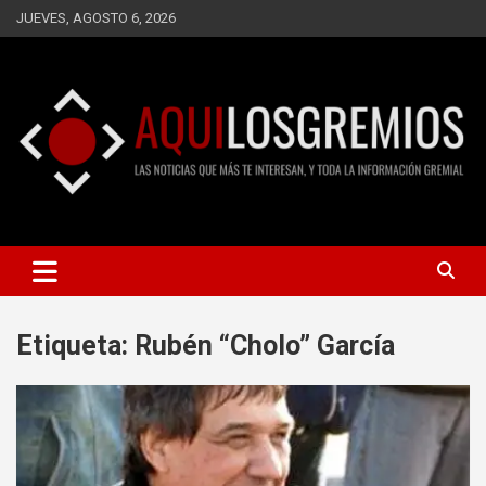
Saltar
JUEVES, AGOSTO 6, 2026
al
contenido
LAS NOTICIAS QUE MÁS TE INTERESAN, Y TODA LA
AQUÍ LOS GREMIOS
INFORMACIÓN GREMIAL
Etiqueta:
Rubén “Cholo” García