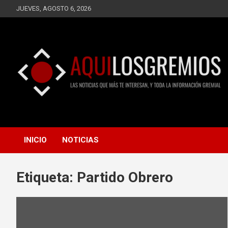
Saltar
JUEVES, AGOSTO 6, 2026
al
contenido
LAS NOTICIAS QUE MÁS TE INTERESAN, Y TODA LA
AQUÍ LOS GREMIOS
INFORMACIÓN GREMIAL
INICIO
NOTICIAS
Etiqueta:
Partido Obrero